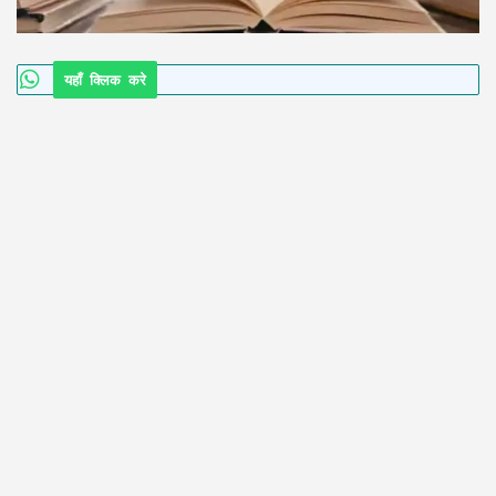
यहाँ क्लिक करे