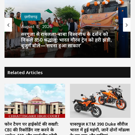
छत्तीसगढ़
छत्तीसगढ़
August 6, 2026
August 6, 2026
CM साय की हाईलेवल समीक्षा: CM हेल्पलाइन,
सेवा सेतु और एग्रीस्टैक पर फोकस, लापरवाही
करने वाले अफसरों को चेतावनी
सरगुजा से रामलला-बाबा विश्वनाथ के दर्शन को
Related Articles
निकले 850 श्रद्धालु: भारत गौरव ट्रेन को हरी झंडी,
बुजुर्ग बोले—‘सपना हुआ साकार’
फोन टैपिंग पर हाईकोर्ट की सख्ती:
पावरफुल KTM 390 Duke सीरीज
CBI की रिकॉर्डिंग नष्ट करने के
भारत में हुई महंगी, जानें दोनों मॉडल्स