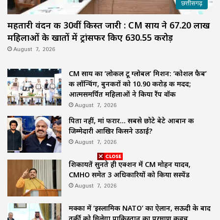
छत्तीसगढ़
महतारी वंदन की 30वीं किस्त जारी : CM साय ने 67.20 लाख
महिलाओं के खातों में ट्रांसफर किए ₹630.55 करोड़
August 7, 2026
CM साय का ‘लोकल टू ग्लोबल’ मिशन: ‘कोशल फैब’
की लॉन्चिंग, बुनकरों को 10.90 करोड़ की मदद;
आत्मसमर्पित महिलाओं ने किया रैंप वॉक
August 7, 2026
पिता नहीं, मां फरार… सबसे छोटे बेटे आबान की
जिम्मेदारी आखिर किसने उठाई?
August 7, 2026
शिकायतें सुनते ही एक्शन में CM मोहन यादव,
CMHO समेत 3 अधिकारियों को किया सस्पेंड
August 7, 2026
मक्का में ‘इस्लामिक NATO’ का ऐलान, सऊदी के बाद
तुर्की को मिलेगा पाकिस्तान का परमाणु कवच