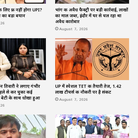
 लिए फ्री नहीं होगा UPI?
भांग की अवैध फैक्ट्री पर बड़ी कार्रवाई, लाखों
शिकायतें सुनते ही एक्शन में CM मोहन यादव,
ण का बड़ा बयान
का माल जब्त, इंदौर में घर से चल रहा था
CMHO समेत 3 अधिकारियों को किया सस्पेंड
अवैध कारोबार
026
August 7, 2026
मक्का में ‘इस्लामिक NATO’ का ऐलान, सऊदी
के बाद तुर्की को मिलेगा पाकिस्तान का परमाणु
कवच
न तिवारी ने लगाए गंभीर
UP में स्पेशल TET की तैयारी तेज, 1.42
हले से कर चुका कई
लाख टीचर्स की नौकरी पर है संकट
र बेटी के साथ धोखा हुआ
August 7, 2026
026