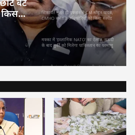
ोटे बेटे
 किसने
शिकायतें सुनते ही एक्शन में CM मोहन यादव,
CMHO समेत 3 अधिकारियों को किया सस्पेंड
मक्का में ‘इस्लामिक NATO’ का ऐलान, सऊदी
के बाद तुर्की को मिलेगा पाकिस्तान का परमाणु
कवच
महतारी वंदन की 30वीं किस्त जारी : CM साय ने
67.20 लाख महिलाओं के खातों में ट्रांसफर किए
₹630.55 करोड़
CM साय का ‘लोकल टू ग्लोबल’ मिशन: ‘कोशल
फैब’ की लॉन्चिंग, बुनकरों को 10.90 करोड़ की
मदद; आत्मसमर्पित महिलाओं ने किया रैंप वॉक
पिता नहीं, मां फरार… सबसे छोटे बेटे आबान की
जिम्मेदारी आखिर किसने उठाई?