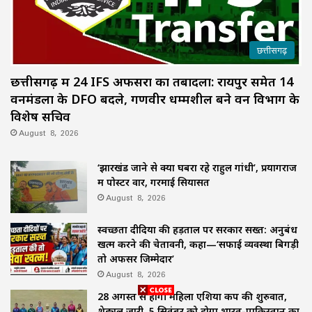
छत्तीसगढ़
छत्तीसगढ़ में 24 IFS अफसरों का तबादला: रायपुर समेत 14
वनमंडलों के DFO बदले, गणवीर धम्मशील बने वन विभाग के
विशेष सचिव
August 8, 2026
‘झारखंड जाने से क्यों घबरा रहे राहुल गांधी’, प्रयागराज
में पोस्टर वार, गरमाई सियासत
August 8, 2026
स्वच्छता दीदियों की हड़ताल पर सरकार सख्त: अनुबंध
खत्म करने की चेतावनी, कहा—‘सफाई व्यवस्था बिगड़ी
तो अफसर जिम्मेदार’
August 8, 2026
28 अगस्त से होगी महिला एशिया कप की शुरुवात,
शेड्यूल जारी, 5 सितंबर को होगा भारत-पाकिस्तान का