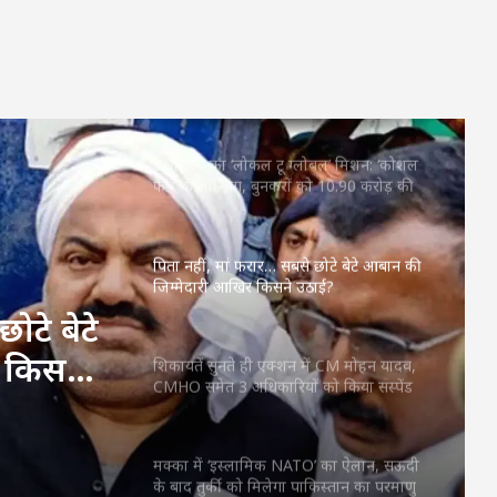
कवच
महतारी वंदन की 30वीं किस्त जारी : CM साय ने
67.20 लाख महिलाओं के खातों में ट्रांसफर किए
₹630.55 करोड़
CM साय का ‘लोकल टू ग्लोबल’ मिशन: ‘कोशल
फैब’ की लॉन्चिंग, बुनकरों को 10.90 करोड़ की
मदद; आत्मसमर्पित महिलाओं ने किया रैंप वॉक
पिता नहीं, मां फरार… सबसे छोटे बेटे आबान की
जिम्मेदारी आखिर किसने उठाई?
ोटे बेटे
 किसने
शिकायतें सुनते ही एक्शन में CM मोहन यादव,
CMHO समेत 3 अधिकारियों को किया सस्पेंड
मक्का में ‘इस्लामिक NATO’ का ऐलान, सऊदी
के बाद तुर्की को मिलेगा पाकिस्तान का परमाणु