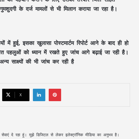
ुमशुदगी के दर्ज मामलों से भी मिलान कराया जा रहा है।
महतारी वंदन की 30वीं किस्त जारी : CM साय ने
67.20 लाख महिलाओं के खातों में ट्रांसफर किए
₹630.55 करोड़
 में हुई, इसका खुलासा पोस्टमार्टम रिपोर्ट आने के बाद ही हो
CM साय का ‘लोकल टू ग्लोबल’ मिशन: ‘कोशल
त पहलुओं को ध्यान में रखते हुए जांच आगे बढ़ाई जा रही है।
फैब’ की लॉन्चिंग, बुनकरों को 10.90 करोड़ की
मदद; आत्मसमर्पित महिलाओं ने किया रैंप वॉक
न्य साक्ष्यों की भी जांच कर रही है
पिता नहीं, मां फरार… सबसे छोटे बेटे आबान की
जिम्मेदारी आखिर किसने उठाई?
LinkedIn
Pinterest
X
शिकायतें सुनते ही एक्शन में CM मोहन यादव,
CMHO समेत 3 अधिकारियों को किया सस्पेंड
मक्का में ‘इस्लामिक NATO’ का ऐलान, सऊदी
अपनी सेवाएं दे रहा हूं। मुझे डिजिटल से लेकर इलेक्ट्रॉनिक मीडिया का अनुभव है।
के बाद तुर्की को मिलेगा पाकिस्तान का परमाणु