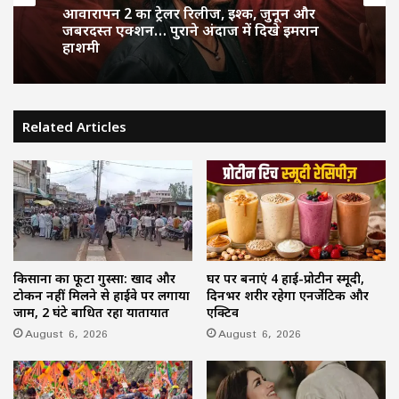
August 6, 2026
August 6, 2026
Kia Sorento 4 सितंबर को होगी लॉन्च, हाइब्रिड
और डीजल इंजन के साथ प्रीमियम SUV बाजार में
आवारापन 2 का ट्रेलर रिलीज, इश्क, जुनून और
मचाएगी धमाल
जबरदस्त एक्शन… पुराने अंदाज में दिखे इमरान
हाशमी
Related Articles
किसानों का फूटा गुस्सा: खाद और
घर पर बनाएं 4 हाई-प्रोटीन स्मूदी,
टोकन नहीं मिलने से हाईवे पर लगाया
दिनभर शरीर रहेगा एनर्जेटिक और
जाम, 2 घंटे बाधित रहा यातायात
एक्टिव
August 6, 2026
August 6, 2026