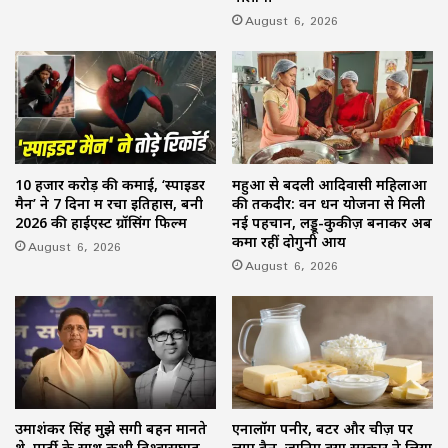
August 6, 2026
10 हजार करोड़ की कमाई, ‘स्पाइडर
महुआ से बदली आदिवासी महिलाओं
मैन’ ने 7 दिनों में रचा इतिहास, बनी
की तकदीर: वन धन योजना से मिली
2026 की हाईएस्ट ग्रॉसिंग फिल्म
नई पहचान, लड्डू-कुकीज़ बनाकर अब
कमा रहीं दोगुनी आय
August 6, 2026
August 6, 2026
उमाशंकर सिंह मुझे सगी बहन मानते
एनालॉग पनीर, बटर और चीज़ पर
थे, पार्टी के साथ कभी विश्वासघात
लगा बैन, जानिए क्यों सरकार ने लिया