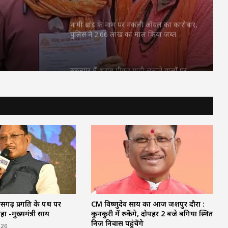
सूरजपुर में शराब पीकर गाड़ी चलाने वालों पर
 पर पुलिस
पुलिस की कार्रवाई, एल्कोमीटर जांच में 3 चालक
पकड़े गए
ियों पर
रायगढ़ में हाथी का आतंक, ग्रामीण की मौत;
बस्ती के पास पहुंचा था जंगली हाथी
सावन में हुड़दंग करने वालों पर पुलिस की नजर,
बाइकर्स और शराबियों पर होगी सख्त कार्रवाई
खड़े ट्रेलर से बाइक की जोरदार टक्कर, एक युवक
की मौत; पिता-पुत्र समेत दो घायल
ीसगढ़ प्रगति के पथ पर
CM विष्णुदेव साय का आज जशपुर दौरा :
नामी ब्रांड के नाम पर नकली ऑयल का कारोबार,
रहा -मुख्यमंत्री साय
कुनकुरी में रुकेंगे, दोपहर 2 बजे बगिया स्थित
पुलिस ने 2.66 लाख का माल किया जब्त
निज निवास पहुंचेंगे
026