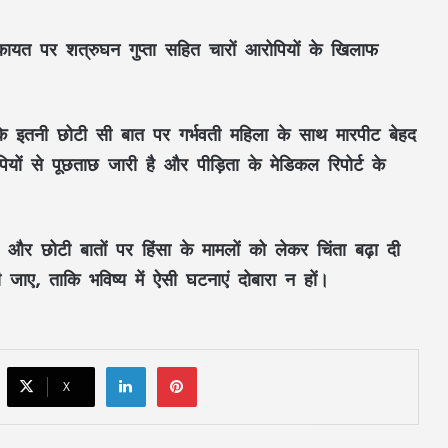
ायत पर शत्रुघन गुप्ता सहित चारों आरोपियों के खिलाफ
सूरजपुर में शराब पीकर गाड़ी चलाने वालों पर
पुलिस की कार्रवाई, एल्कोमीटर जांच में 3 चालक
पकड़े गए
कि इतनी छोटी सी बात पर गर्भवती महिला के साथ मारपीट बेहद
रायगढ़ में हाथी का आतंक, ग्रामीण की मौत;
बस्ती के पास पहुंचा था जंगली हाथी
यों से पूछताछ जारी है और पीड़िता के मेडिकल रिपोर्ट के
सावन में हुड़दंग करने वालों पर पुलिस की नजर,
और छोटी बातों पर हिंसा के मामलों को लेकर चिंता बढ़ा दी
बाइकर्स और शराबियों पर होगी सख्त कार्रवाई
 जाए, ताकि भविष्य में ऐसी घटनाएं दोबारा न हों।
खड़े ट्रेलर से बाइक की जोरदार टक्कर, एक युवक
की मौत; पिता-पुत्र समेत दो घायल
LinkedIn
Pinterest
X
नामी ब्रांड के नाम पर नकली ऑयल का कारोबार,
पुलिस ने 2.66 लाख का माल किया जब्त