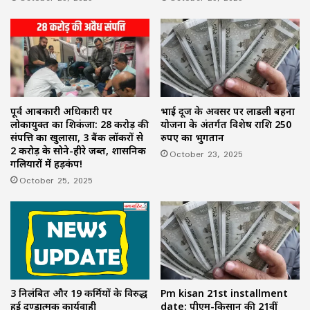
पूर्व आबकारी अधिकारी पर
भाई दूज के अवसर पर लाडली बहना
लोकायुक्त का शिकंजा: 28 करोड़ की
योजना के अंतर्गत विशेष राशि 250
संपत्ति का खुलासा, 3 बैंक लॉकरों से
रुपए का भुगतान
2 करोड़ के सोने-हीरे जब्त, प्रशासनिक
October 23, 2025
गलियारों में हड़कंप!
October 25, 2025
3 निलंबित और 19 कर्मियों के विरुद्ध
Pm kisan 21st installment
हुई दण्डात्मक कार्यवाही
date: पीएम-किसान की 21वीं