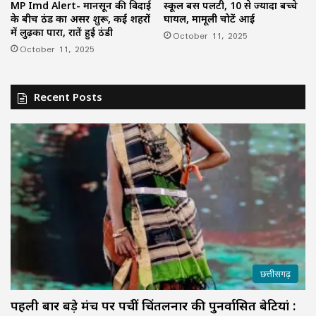
MP Imd Alert- मानसून की विदाई
स्कूल बस पलटी, 10 से ज्यादा बच्चे
के बीच ठंड का असर शुरू, कई शहरों
घायल, मामूली चोटें आई
में लुढ़का पारा, रातें हुई ठंडी
October 11, 2025
October 11, 2025
Recent Posts
छत्तीसगढ़
पहली बार बड़े मंच पर पहुंचीं चिंतलनार की पुनर्वासित बेटियां :