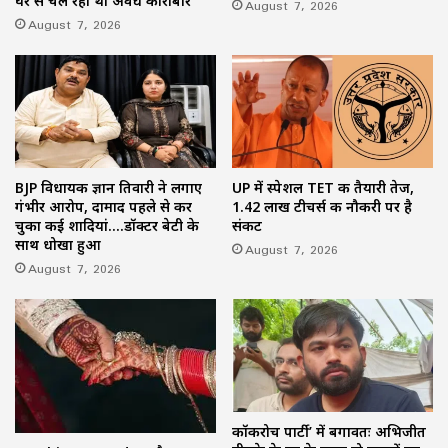
घर से चल रहा था अवैध कारोबार
August 7, 2026
August 7, 2026
BJP विधायक ज्ञान तिवारी ने लगाए
UP में स्पेशल TET की तैयारी तेज,
गंभीर आरोप, दामाद पहले से कर
1.42 लाख टीचर्स की नौकरी पर है
चुका कई शादियां….डॉक्टर बेटी के
संकट
साथ धोखा हुआ
August 7, 2026
August 7, 2026
कॉकरोच पार्टी’ में बगावतः अभिजीत