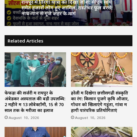
रायपुर में तिरंगा यात्रा का दिखा जोश: सीएम साय
समेत हजारों लोग हुए शामिल, रास्तेभर फूल बरसे;
नाच-गान से गूंजे शहर के मार्ग
Related Articles
फेफड़ों की सर्जरी में रायपुर के
हरेली में दिखेगा छत्तीसगढ़ी संस्कृति
अंबेडकर अस्पताल की बड़ी उपलब्धि:
का रंग: किसान पूजेंगे कृषि औजार,
2 महीने में 13 लोबेक्टॉमी, 15 से 70
गोधन को खिलाएंगे गहूंता, गांवों में
साल तक के मरीजों का इलाज
होंगी पारंपरिक प्रतियोगिताएं
August 10, 2026
August 10, 2026