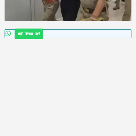
यहाँ क्लिक करे