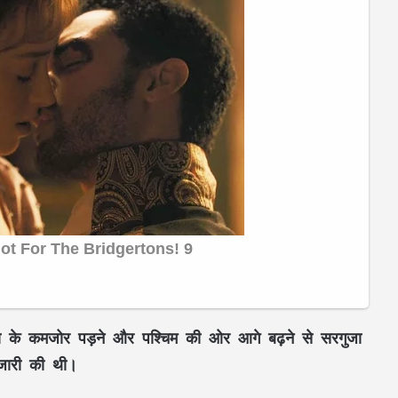
कॉकरोच पार्टी’ में बगावतः अभिजीत दीपके के घर
ंथा के कमजोर पड़ने और पश्चिम की ओर आगे बढ़ने से सरगुजा
के बाहर दो युवकों का धरना, लगाए गंभीर आरोप
 जारी की थी।