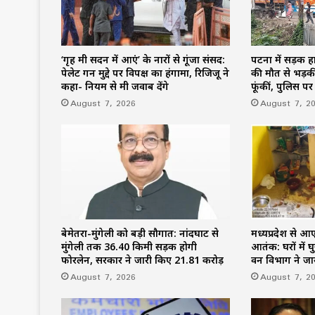
‘गृह मंत्री सदन में आएं’ के नारों से गूंजा संसद:
पटना में सड़क ह
पेलेट गन मुद्दे पर विपक्ष का हंगामा, रिजिजू ने
की मौत से भड़की
कहा- नियम से मंत्री जवाब देंगे
फूंकीं, पुलिस प
August 7, 2026
August 7, 2
बेमेतरा-मुंगेली को बड़ी सौगात: नांदघाट से
मध्यप्रदेश से आए
मुंगेली तक 36.40 किमी सड़क होगी
आतंक: घरों में घ
फोरलेन, सरकार ने जारी किए 21.81 करोड़
वन विभाग ने जा
August 7, 2026
August 7, 2