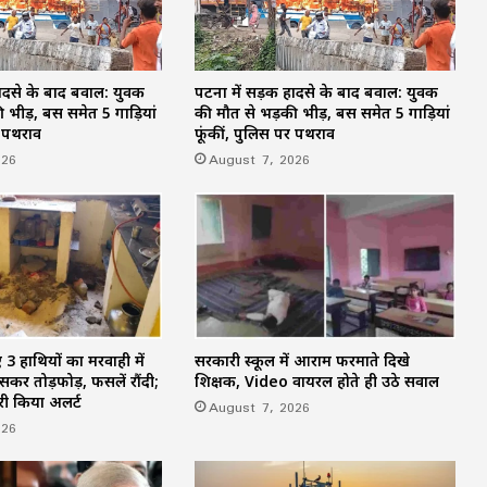
विशेष लेख : ढाई साल की उपलब्धियाँ- छत्तीसगढ़
का श्रमिक कल्याण के क्षेत्र में नई पहचान
ादसे के बाद बवाल: युवक
पटना में सड़क हादसे के बाद बवाल: युवक
YRF की पहली हॉरर फिल्म में हुई वरुण धवन की
 भीड़, बस समेत 5 गाड़ियां
की मौत से भड़की भीड़, बस समेत 5 गाड़ियां
एंट्री? ऐसी है रिलीज की प्लानिंग
र पथराव
फूंकीं, पुलिस पर पथराव
026
August 7, 2026
Aadhaar यूजर्स सावधान! एक क्लिक में चेक
करें कहीं आपका आधार गलत हाथों में तो नहीं
ज्यूडिशियरी में अब तक का सबसे बड़ा फेरबदल,
हाईकोर्ट ने जारी की जजों की Transfer List,
देखें पूरी सूची
 3 हाथियों का मरवाही में
सरकारी स्कूल में आराम फरमाते दिखे
ुसकर तोड़फोड़, फसलें रौंदी;
शिक्षक, Video वायरल होते ही उठे सवाल
री किया अलर्ट
August 7, 2026
026