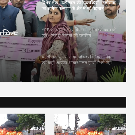
विशेष लेख : ढाई साल की उपलब्धियाँ- छत्तीसगढ़
का श्रमिक कल्याण के क्षेत्र में नई पहचान
्रमिक
YRF की पहली हॉरर फिल्म में हुई वरुण धवन की
एंट्री? ऐसी है रिलीज की प्लानिंग
ान
Aadhaar यूजर्स सावधान! एक क्लिक में चेक
करें कहीं आपका आधार गलत हाथों में तो नहीं
ज्यूडिशियरी में अब तक का सबसे बड़ा फेरबदल,
हाईकोर्ट ने जारी की जजों की Transfer List,
देखें पूरी सूची
कॉकरोच पार्टी’ में बगावतः अभिजीत दीपके के घर
के बाहर दो युवकों का धरना, लगाए गंभीर आरोप