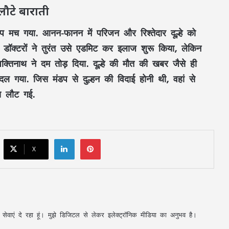
लौटे बाराती
पहली बार बड़े मंच पर पहुंचीं चिंतलनार की
़कंप मच गया. आनन-फानन में परिजन और रिश्तेदार दूल्हे को
पुनर्वासित बेटियां : हथकरघा फैशन शो में दिखाया
हुनर, मुख्यमंत्री साय ने जमकर सराहा
ॉक्टरों ने तुरंत उसे एडमिट कर इलाज शुरू किया, लेकिन
तिनाथ ने दम तोड़ दिया. दूल्हे की मौत की खबर जैसे ही
प्रेमिका ने ठुकराया शादी का प्रस्ताव तो भड़का
दल गया. जिस मंडप से दुल्हन की विदाई होनी थी, वहां से
प्रेमी : वीडियो कॉल के फोटो-वीडियो इंस्टाग्राम पर
किए वायरल, गिरफ्तार
पस लौट गई.
CM TODAY SCHEDULE: CM विष्णुदेव साय
दोपहर में ‘सेन शक्ति सम्मेलन’, शाम को देश के
बड़े Youth Conclave में होंगे शामिल, जानें
LinkedIn
Pinterest
पूरा शेड्यूल…
X
आज का राशिफल: कन्या-कुंभ वालों के खुलेंगे
तरक्की के रास्ते, मिथुन-धनु को मेहनत का फल,
12 राशियों के लिए कैसा रहेगा दिन
अमरकंटक से भोरमदेव तक 151 किमी कांवड़
अपनी सेवाएं दे रहा हूं। मुझे डिजिटल से लेकर इलेक्ट्रॉनिक मीडिया का अनुभव है।
यात्रा: विधायक भावना बोहरा 10 अगस्त से करेंगी
पदयात्रा, 16 अगस्त को होगा जलाभिषेक