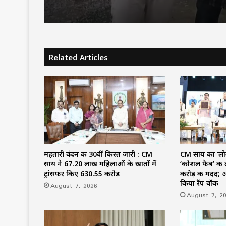
जानें पूरा शेड्यूल…
फोटो-वीडियो इंस्टाग्राम पर 
वायरल, गिरफ्तार
Related Articles
महतारी वंदन की 30वीं किस्त जारी : CM
CM साय का ‘लो
साय ने 67.20 लाख महिलाओं के खातों में
‘कोशल फैब’ की ल
ट्रांसफर किए ₹630.55 करोड़
करोड़ की मदद; 
किया रैंप वॉक
August 7, 2026
August 7, 2