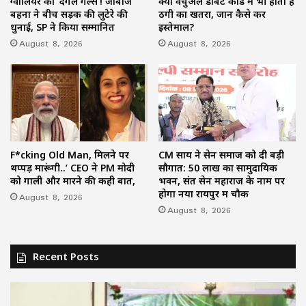
ग्वालियर की ‘दंगल गर्ल्स’! जाबांज
क्या वर्चुअल डेबिट कार्ड में भी होता है
बहनों ने बीच सड़क की लुटेरे की
ठगी का खतरा, जानें कैसे करें
धुनाई, SP ने किया सम्मानित
इस्तेमाल?
August 8, 2026
August 8, 2026
F*cking Old Man, मिलने पर
CM साय ने सेन समाज को दी बड़ी
थप्पड़ मारूंगी..’ CEO ने PM मोदी
सौगात: 50 लाख का सामुदायिक
को गाली और मारने की कही बात,
भवन, संत सेन महाराज के नाम पर
होगा नया रायपुर में चौक
August 8, 2026
August 8, 2026
Recent Posts