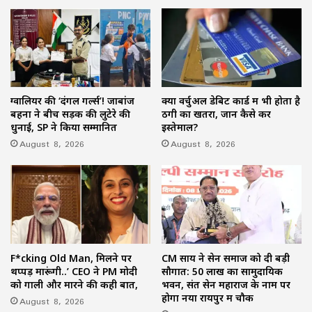
ग्वालियर की ‘दंगल गर्ल्स’! जाबांज
क्या वर्चुअल डेबिट कार्ड में भी होता है
बहनों ने बीच सड़क की लुटेरे की
ठगी का खतरा, जानें कैसे करें
धुनाई, SP ने किया सम्मानित
इस्तेमाल?
August 8, 2026
August 8, 2026
F*cking Old Man, मिलने पर
CM साय ने सेन समाज को दी बड़ी
थप्पड़ मारूंगी..’ CEO ने PM मोदी
सौगात: 50 लाख का सामुदायिक
को गाली और मारने की कही बात,
भवन, संत सेन महाराज के नाम पर
होगा नया रायपुर में चौक
August 8, 2026