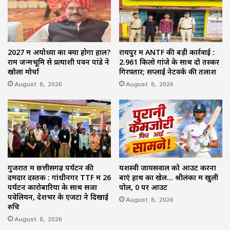
2027 में अयोध्या का क्या होगा हाल?
रायपुर में ANTF की बड़ी कार्रवाई :
राम जन्मभूमि से प्रत्याशी पवन पांडे ने
2.961 किलो गांजे के साथ दो तस्कर
खोला मोर्चा
गिरफ्तार; सप्लाई नेटवर्क की तलाश
August 8, 2026
August 8, 2026
गुजरात में छत्तीसगढ़ पर्यटन की
यशस्वी जायसवाल को आउट करना
दमदार दस्तक : गांधीनगर TTF में 26
बाएं हाथ का खेल… श्रीलंका में खुली
पर्यटन कारोबारियों के साथ सजा
पोल, 0 पर आउट
पवेलियन, देशभर के एजेंटों ने दिखाई
August 8, 2026
रुचि
August 8, 2026