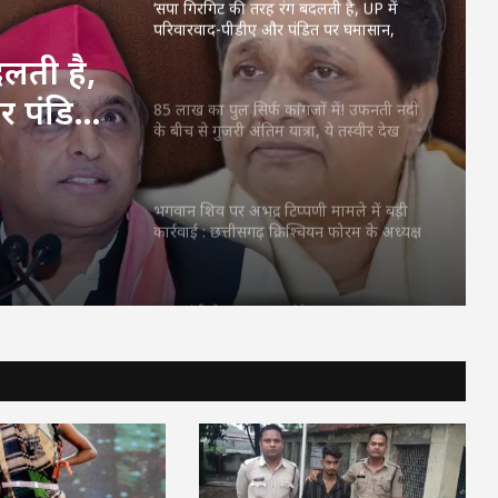
‘सपा गिरगिट की तरह रंग बदलती है, UP में
परिवारवाद-पीडीए और पंडित पर घमासान,
अखिलेश पर मायावती का हमला
लती है,
र पंडित
85 लाख का पुल सिर्फ कागजों में! उफनती नदी
के बीच से गुजरी अंतिम यात्रा, ये तस्वीर देख
ायावती
सहम जाएंगे आप
भगवान शिव पर अभद्र टिप्पणी मामले में बड़ी
कार्रवाई : छत्तीसगढ़ क्रिश्चियन फोरम के अध्यक्ष
अरुण पन्नालाल गिरफ्तार
राहुल गांधी के प्रयागराज दौरे पर BJP का बड़ा
वार, राकेश त्रिपाठी बोले- छात्रों के मुद्दों के जरिए
राजनीतिक लाभ लेने की कोशिश सफल नहीं
होगी.
गुरु रंधावा के नए गाने Fine Shyt पर इंटरनेट का
फूटा गुस्सा, लोगों ने जमकर उड़ाया मजाक