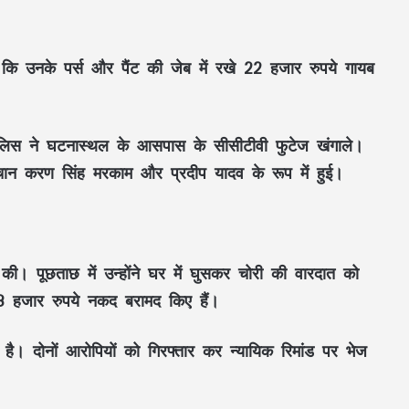
 कि उनके पर्स और पैंट की जेब में रखे 22 हजार रुपये गायब
पुलिस ने घटनास्थल के आसपास के सीसीटीवी फुटेज खंगाले।
की पहचान करण सिंह मरकाम और प्रदीप यादव के रूप में हुई।
राहुल गांधी के प्रयागराज दौरे पर BJP का बड़ा
वार, राकेश त्रिपाठी बोले- छात्रों के मुद्दों के जरिए
 की। पूछताछ में उन्होंने घर में घुसकर चोरी की वारदात को
राजनीतिक लाभ लेने की कोशिश सफल नहीं
 3 हजार रुपये नकद बरामद किए हैं।
होगी.
गुरु रंधावा के नए गाने Fine Shyt पर इंटरनेट का
 है। दोनों आरोपियों को गिरफ्तार कर न्यायिक रिमांड पर भेज
फूटा गुस्सा, लोगों ने जमकर उड़ाया मजाक