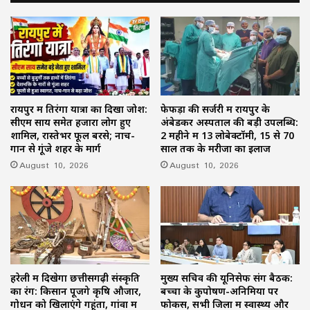
चंद्रमोलेश्वर; दर्शन को उमड़ी भीड़
रायपुर में तिरंगा यात्रा का दिखा जोश:
फेफड़ों की सर्जरी में रायपुर के
सीएम साय समेत हजारों लोग हुए
अंबेडकर अस्पताल की बड़ी उपलब्धि:
शामिल, रास्तेभर फूल बरसे; नाच-
2 महीने में 13 लोबेक्टॉमी, 15 से 70
गान से गूंजे शहर के मार्ग
साल तक के मरीजों का इलाज
August 10, 2026
August 10, 2026
हरेली में दिखेगा छत्तीसगढ़ी संस्कृति
मुख्य सचिव की यूनिसेफ संग बैठक:
का रंग: किसान पूजेंगे कृषि औजार,
बच्चों के कुपोषण-अनिमिया पर
गोधन को खिलाएंगे गहूंता, गांवों में
फोकस, सभी जिलों में स्वास्थ्य और