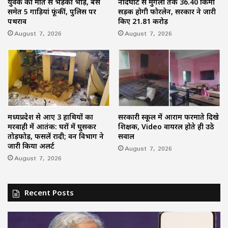
युवक की मौत से भड़की भीड़, बस
नांदघाट से मुंगेली तक 36.40 किमी
समेत 5 गाड़ियां फूंकीं, पुलिस पर
सड़क होगी फोरलेन, सरकार ने जारी
पथराव
किए 21.81 करोड़
August 7, 2026
August 7, 2026
मध्यप्रदेश से आए 3 हाथियों का
सरकारी स्कूल में आराम फरमाते दिखे
मरवाही में आतंक: घरों में घुसकर
शिक्षक, Video वायरल होते ही उठे
तोड़फोड़, फसलें रौंदी; वन विभाग ने
सवाल
जारी किया अलर्ट
August 7, 2026
August 7, 2026
Recent Posts