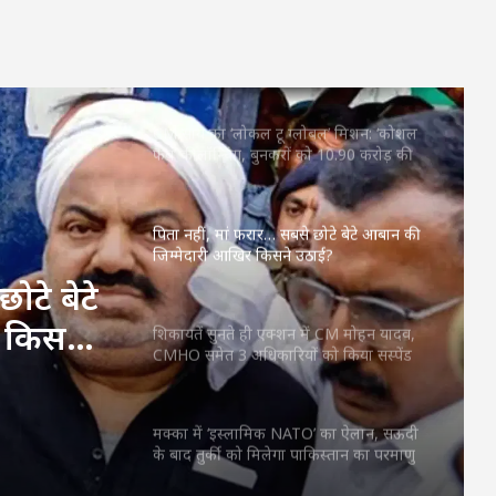
महतारी वंदन की 30वीं किस्त जारी : CM साय ने
67.20 लाख महिलाओं के खातों में ट्रांसफर किए
₹630.55 करोड़
CM साय का ‘लोकल टू ग्लोबल’ मिशन: ‘कोशल
फैब’ की लॉन्चिंग, बुनकरों को 10.90 करोड़ की
मदद; आत्मसमर्पित महिलाओं ने किया रैंप वॉक
पिता नहीं, मां फरार… सबसे छोटे बेटे आबान की
जिम्मेदारी आखिर किसने उठाई?
ोटे बेटे
 किसने
शिकायतें सुनते ही एक्शन में CM मोहन यादव,
CMHO समेत 3 अधिकारियों को किया सस्पेंड
मक्का में ‘इस्लामिक NATO’ का ऐलान, सऊदी
के बाद तुर्की को मिलेगा पाकिस्तान का परमाणु
कवच