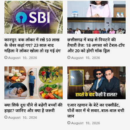
कानपुर: बैंक लॉकर में रखे 50 लाख
छत्तीसगढ़ में बाढ़ से निपटने की
के जेवर कहां गए? 23 साल बाद
तैयारी तेज: 18 अगस्त को टेबल-टॉप
महिला ने लॉकर खोला तो रह गई दंग
और 20 को होगी मॉक ड्रिल
August 10, 2026
August 10, 2026
क्या सिर्फ दूध पीने से बढ़ेगी बच्चों की
एआर रहमान के बेटे का एक्सीडेंट,
हाइट? जानिए और क्या है जरूरी
पोर्शे कार में थे सवार..बाल-बाल बची
जान
August 10, 2026
August 10, 2026