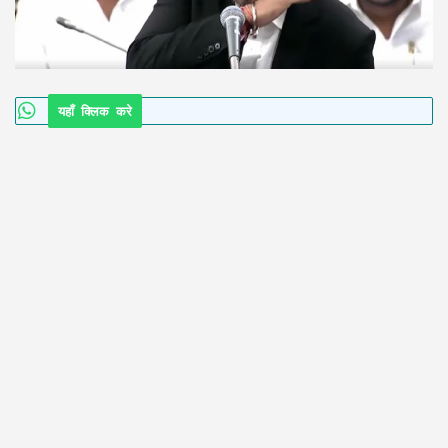
यहाँ क्लिक करे