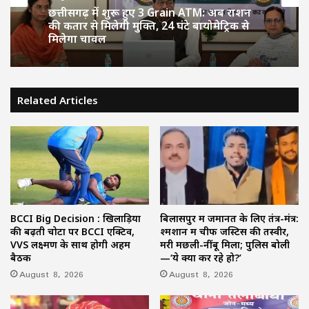
छत्तीसगढ़ में शुरू हुए 3 Grain ATM: अब राशन
की कतार से मिलेगी मुक्ति, 24 घंटे बायोमेट्रिक से
मिलेगा चावल
Related Articles
BCCI Big Decision : खिलाड़ियों
बिलासपुर में जमानत के लिए तंत्र-मंत्र:
की बढ़ती चोटों पर BCCI एक्टिव,
श्मशान में चीफ जस्टिस की तस्वीर,
VVS लक्ष्मण के साथ होगी अहम
मरी मछली-नींबू मिला; पुलिस बोली
बैठक
—‘ये क्या कर रहे हो?’
August 8, 2026
August 8, 2026