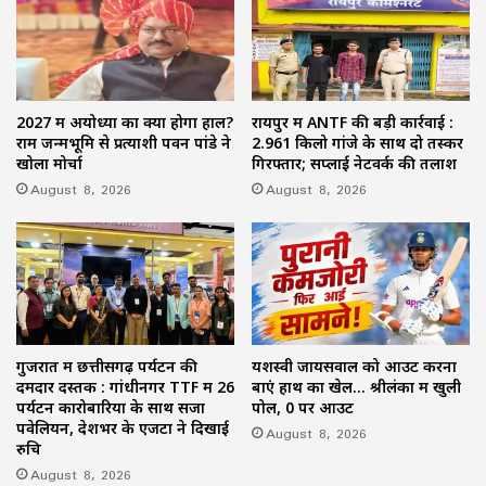
2027 में अयोध्या का क्या होगा हाल?
रायपुर में ANTF की बड़ी कार्रवाई :
राम जन्मभूमि से प्रत्याशी पवन पांडे ने
2.961 किलो गांजे के साथ दो तस्कर
खोला मोर्चा
गिरफ्तार; सप्लाई नेटवर्क की तलाश
August 8, 2026
August 8, 2026
गुजरात में छत्तीसगढ़ पर्यटन की
यशस्वी जायसवाल को आउट करना
दमदार दस्तक : गांधीनगर TTF में 26
बाएं हाथ का खेल… श्रीलंका में खुली
पर्यटन कारोबारियों के साथ सजा
पोल, 0 पर आउट
पवेलियन, देशभर के एजेंटों ने दिखाई
August 8, 2026
रुचि
August 8, 2026