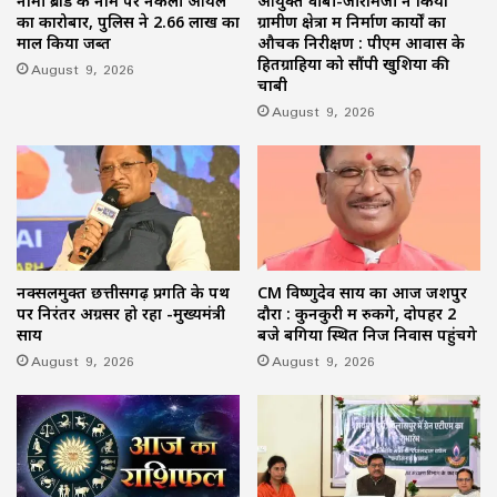
नामी ब्रांड के नाम पर नकली ऑयल
आयुक्त वीबी-जीरामजी ने किया
का कारोबार, पुलिस ने 2.66 लाख का
ग्रामीण क्षेत्रों में निर्माण कार्यों का
माल किया जब्त
औचक निरीक्षण : पीएम आवास के
हितग्राहियों को सौंपी खुशियों की
August 9, 2026
चाबी
August 9, 2026
नक्सलमुक्त छत्तीसगढ़ प्रगति के पथ
CM विष्णुदेव साय का आज जशपुर
पर निरंतर अग्रसर हो रहा -मुख्यमंत्री
दौरा : कुनकुरी में रुकेंगे, दोपहर 2
साय
बजे बगिया स्थित निज निवास पहुंचेंगे
August 9, 2026
August 9, 2026