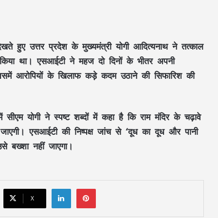
खते हुए उत्तर प्रदेश के मुख्यमंत्री योगी आदित्यनाथ ने तत्काल
न किया था। एसआईटी ने महज दो दिनों के भीतर अपनी
 जिसमें आरोपियों के खिलाफ कड़े कदम उठाने की सिफारिश की
सूरजपुर में शराब पीकर गाड़ी चलाने वालों पर
पुलिस की कार्रवाई, एल्कोमीटर जांच में 3 चालक
पकड़े गए
 सीएम योगी ने स्पष्ट शब्दों में कहा है कि राम मंदिर के चढ़ावे
रायगढ़ में हाथी का आतंक, ग्रामीण की मौत;
की जाएगी। एसआईटी की निष्पक्ष जांच से ‘दूध का दूध और पानी
बस्ती के पास पहुंचा था जंगली हाथी
से बख्शा नहीं जाएगा।
सावन में हुड़दंग करने वालों पर पुलिस की नजर,
बाइकर्स और शराबियों पर होगी सख्त कार्रवाई
LinkedIn
Pinterest
X
खड़े ट्रेलर से बाइक की जोरदार टक्कर, एक युवक
की मौत; पिता-पुत्र समेत दो घायल