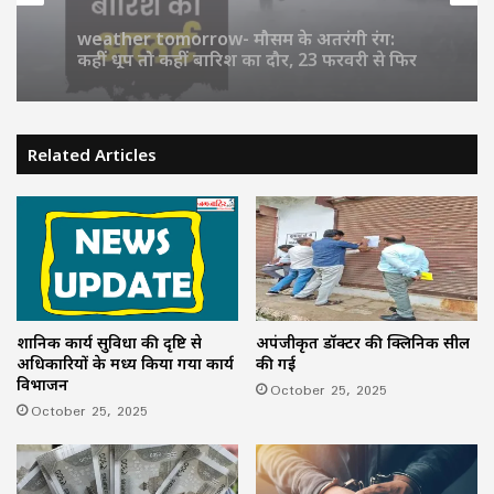
Mp Excise Policy 2026- नई आबकारी नीति,
February 22, 2026
शराब के शौकीनों की जेब होगी ढीली, नर्मदा तट
और पवित्र शहरों में पाबंदी बरकरार
Related Articles
weather tomorrow- मौसम के अतरंगी रंग:
कहीं धूप तो कहीं बारिश का दौर, 23 फरवरी से फिर
गरजेंगे बादल; किसानों के लिए राहत का ऐलान
प्रशानिक कार्य सुविधा की दृष्टि से
अपंजीकृत डॉक्टर की क्लिनिक सील
अधिकारियों के मध्य किया गया कार्य
की गई
विभाजन
October 25, 2025
October 25, 2025