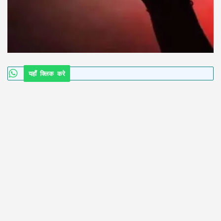
यहाँ क्लिक करे