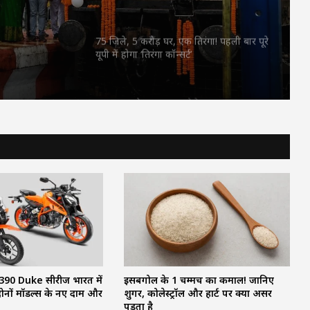
बुजुर्ग
करने वाले अफसरों को चेतावनी
75 जिले, 5 करोड़ घर, एक तिरंगा! पहली बार पूरे
यूपी में होगा ‘तिरंगा कॉन्सर्ट’
RSS प्रमुख मोहन भागवत बोले- Gen Z सवाल
पूछे, तर्क मांगे और जरूरत पड़े तो आंदोलन भी
करे, लेकिन देश को बांटने के लिए नहीं
CM विष्णुदेव साय ने शुरू किया ‘मेरी बेटी–मेरा
अभिमान’ अभियान : हर गांव में बनेगा मुक्तिधाम,
स्कूलों में बालिकाओं के लिए शौचालय; 6,855
करोड़ से बदलेगी तस्वीर
सरगुजा से रामलला-बाबा विश्वनाथ के दर्शन को
निकले 850 श्रद्धालु: भारत गौरव ट्रेन को हरी
झंडी, बुजुर्ग बोले—‘सपना हुआ साकार’
90 Duke सीरीज भारत में
इसबगोल के 1 चम्मच का कमाल! जानिए
CM साय की हाईलेवल समीक्षा: CM हेल्पलाइन,
ं दोनों मॉडल्स के नए दाम और
शुगर, कोलेस्ट्रॉल और हार्ट पर क्या असर
सेवा सेतु और एग्रीस्टैक पर फोकस, लापरवाही
पड़ता है