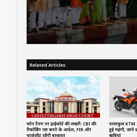
भारत गौरव ट्रेन को हरी झंडी, 
बोले—‘सपना हुआ साकार’
Related Articles
फोन टैपिंग पर हाईकोर्ट की सख्ती: CBI की
पावरफुल KTM 3
रिकॉर्डिंग नष्ट करने के आदेश, FIR और
हुई महंगी, जाने
चार्जशीट रहेंगी बरकरार
खूबियां