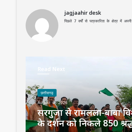
jagjaahir desk
पिछले 7 वर्षों से पत्रकारिता के क्षेत्र में 
Read Next
छत्तीसगढ़
August 6, 2026
सरगुजा से रामलला-बाबा वि
के दर्शन को निकले 850 श्रद्