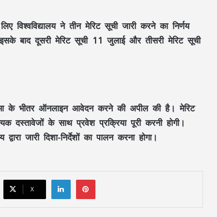
लिए विश्वविद्यालय ने तीन मेरिट सूची जारी करने का निर्णय
इसके बाद दूसरी मेरिट सूची 11 जुलाई और तीसरी मेरिट सूची
RSS प्रमुख मोहन भागवत बोले- Gen Z सवाल
पूछे, तर्क मांगे और जरूरत पड़े तो आंदोलन भी
करे, लेकिन देश को बांटने के लिए नहीं
मय सीमा के भीतर ऑनलाइन आवेदन करने की अपील की है। मेरिट
CM विष्णुदेव साय ने शुरू किया ‘मेरी बेटी–मेरा
्यक दस्तावेजों के साथ प्रवेश प्रक्रिया पूरी करनी होगी।
अभिमान’ अभियान : हर गांव में बनेगा मुक्तिधाम,
स्कूलों में बालिकाओं के लिए शौचालय; 6,855
य द्वारा जारी दिशा-निर्देशों का पालन करना होगा।
करोड़ से बदलेगी तस्वीर
सरगुजा से रामलला-बाबा विश्वनाथ के दर्शन को
निकले 850 श्रद्धालु: भारत गौरव ट्रेन को हरी
झंडी, बुजुर्ग बोले—‘सपना हुआ साकार’
LinkedIn
Pinterest
X
CM साय की हाईलेवल समीक्षा: CM हेल्पलाइन,
सेवा सेतु और एग्रीस्टैक पर फोकस, लापरवाही
करने वाले अफसरों को चेतावनी