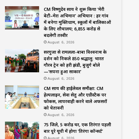
CM विष्णुदेव साय ने शुरू किया ‘मेरी
बेटी–मेरा अभिमान’ अभियान : हर गांव
में बनेगा मुक्तिधाम, स्कूलों में बालिकाओं
के लिए शौचालय; 6,855 करोड़ से
बदलेगी तस्वीर
August 6, 2026
सरगुजा से रामलला-बाबा विश्वनाथ के
दर्शन को निकले 850 श्रद्धालु: भारत
गौरव ट्रेन को हरी झंडी, बुजुर्ग बोले
—‘सपना हुआ साकार’
August 6, 2026
CM साय की हाईलेवल समीक्षा: CM
हेल्पलाइन, सेवा सेतु और एग्रीस्टैक पर
फोकस, लापरवाही करने वाले अफसरों
को चेतावनी
August 6, 2026
75 जिले, 5 करोड़ घर, एक तिरंगा! पहली
बार पूरे यूपी में होगा ‘तिरंगा कॉन्सर्ट’
August 6, 2026