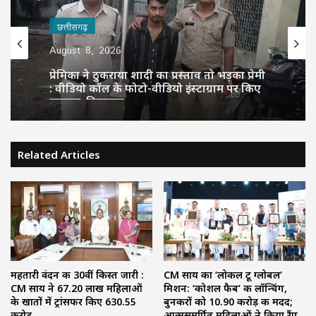
छत्तीसगढ़
August 8, 2026
प्रेमिका ने ठुकराया शादी का प्रस्ताव तो भड़का प्रेमी
: वीडियो कॉल के फोटो-वीडियो इंस्टाग्राम पर किए
वायरल, गिरफ्तार
Related Articles
महतारी वंदन की 30वीं किस्त जारी :
CM साय का ‘लोकल टू ग्लोबल’
CM साय ने 67.20 लाख महिलाओं
मिशन: ‘कोशल फैब’ की लॉन्चिंग,
के खातों में ट्रांसफर किए ₹630.55
बुनकरों को 10.90 करोड़ की मदद;
करोड़
आत्मसमर्पित महिलाओं ने किया रैंप