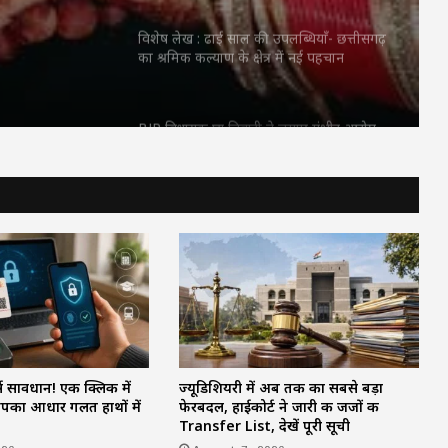
 LAT
BJP विधायक ज्ञान तिवारी ने लगाए गंभीर आरोप,
दामाद पहले से कर चुका कई शादियां….डॉक्टर
जानिए इन
बेटी के साथ धोखा हुआ
त्नी का
UP में स्पेशल TET की तैयारी तेज, 1.42 लाख
टीचर्स की नौकरी पर है संकट
Zombie, Lavender और LAT Marriage
क्या होती हैं? जानिए इन शादी में कैसा होता है
पति-पत्नी का रिश्ता
कॉकरोच पार्टी’ में बगावतः अभिजीत दीपके के घर
के बाहर दो युवकों का धरना, लगाए गंभीर आरोप
 सावधान! एक क्लिक में
ज्यूडिशियरी में अब तक का सबसे बड़ा
विशेष लेख : ढाई साल की उपलब्धियाँ- छत्तीसगढ़
आपका आधार गलत हाथों में
फेरबदल, हाईकोर्ट ने जारी की जजों की
का श्रमिक कल्याण के क्षेत्र में नई पहचान
Transfer List, देखें पूरी सूची