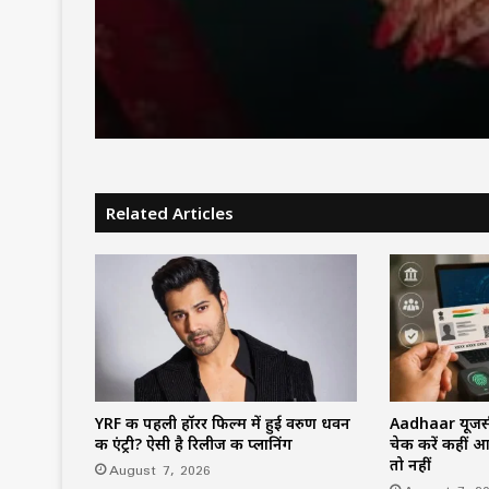
धरना, लगाए गंभीर आरोप
Zombie, Lavender और
Marriage क्या होती हैं? 
शादी में कैसा होता है पति-प
रिश्ता
Related Articles
YRF की पहली हॉरर फिल्म में हुई वरुण धवन
Aadhaar यूजर्स
की एंट्री? ऐसी है रिलीज की प्लानिंग
चेक करें कहीं 
तो नहीं
August 7, 2026