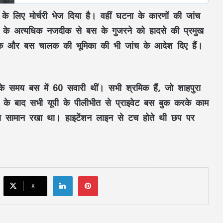
टम के लिए मोर्चरी भेज दिया है। वहीं घटना के कारणों की जांच
BJP विधायक ज्ञान तिवारी ने लगाए गंभीर आरोप,
दामाद पहले से कर चुका कई शादियां….डॉक्टर
ाइन के अत्यधिक नजदीक से बस के गुजरने को हादसे की प्रमुख
बेटी के साथ धोखा हुआ
लक और बस चालक की भूमिका की भी जांच के आदेश दिए हैं।
UP में स्पेशल TET की तैयारी तेज, 1.42 लाख
टीचर्स की नौकरी पर है संकट
े समय बस में 60 सवारी थीं। सभी श्रमिक हैं, जो शाहपुरा
े के बाद सभी यूपी के पीलीभीत से प्राइवेट बस बुक करके काम
Zombie, Lavender और LAT Marriage
ा सामान रखा था। हाइटेंशन लाइन से टच होते थी छप पर
क्या होती हैं? जानिए इन शादी में कैसा होता है
पति-पत्नी का रिश्ता
कॉकरोच पार्टी’ में बगावतः अभिजीत दीपके के घर
के बाहर दो युवकों का धरना, लगाए गंभीर आरोप
LinkedIn
Pinterest
X
विशेष लेख : ढाई साल की उपलब्धियाँ- छत्तीसगढ़
का श्रमिक कल्याण के क्षेत्र में नई पहचान