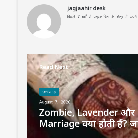
jagjaahir desk
पिछले 7 वर्षों से पत्रकारिता के क्षेत्र में 
Read Next
छत्तीसगढ़
छत्तीसगढ़
August 7, 2026
August 7, 2026
कॉकरोच पार्टी’ में बगावतः
दीपके के घर के बाहर दो युव