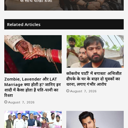
Related Articles
BJP विधायक ज्ञान तिवारी ने लगाए गंभीर आरोप,
दामाद पहले से कर चुका कई शादियां….डॉक्टर बेटी
के साथ धोखा हुआ
कॉकरोच पार्टी’ में बगावतः अभिजीत
दीपके के घर के बाहर दो युवकों का
Zombie, Lavender और LAT
धरना, लगाए गंभीर आरोप
Marriage क्या होती हैं? जानिए इन
शादी में कैसा होता है पति-पत्नी का
August 7, 2026
रिश्ता
August 7, 2026