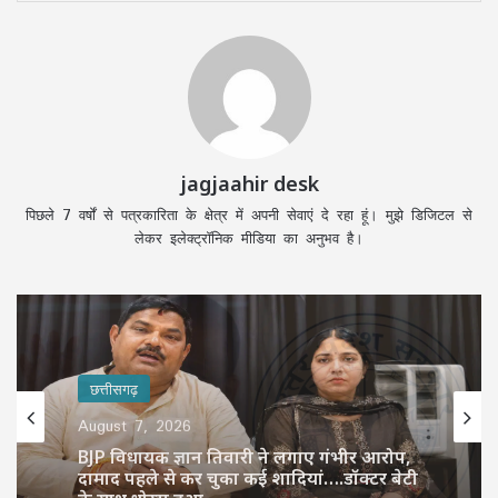
jagjaahir desk
पिछले 7 वर्षों से पत्रकारिता के क्षेत्र में अपनी सेवाएं दे रहा हूं। मुझे डिजिटल से
लेकर इलेक्ट्रॉनिक मीडिया का अनुभव है।
छत्तीसगढ़
छत्तीसगढ़
August 7, 2026
UP में स्पेशल TET की तैयारी तेज, 1.42 लाख
August 7, 2026
टीचर्स की नौकरी पर है संकट