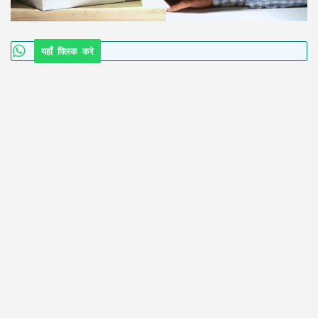
यहाँ क्लिक करे