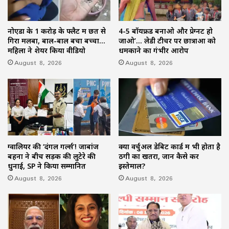
नोएडा के 1 करोड़ के फ्लैट में छत से
4-5 बॉयफ्रेंड बनाओ और प्रेग्नेंट हो
गिरा मलबा, बाल-बाल बचा बच्चा…
जाओ’… लेडी टीचर पर छात्राओं को
महिला ने शेयर किया वीडियो
धमकाने का गंभीर आरोप
August 8, 2026
August 8, 2026
ग्वालियर की ‘दंगल गर्ल्स’! जाबांज
क्या वर्चुअल डेबिट कार्ड में भी होता है
बहनों ने बीच सड़क की लुटेरे की
ठगी का खतरा, जानें कैसे करें
धुनाई, SP ने किया सम्मानित
इस्तेमाल?
August 8, 2026
August 8, 2026