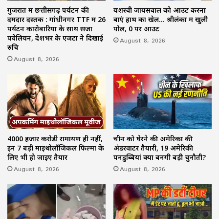
गुजरात में छत्तीसगढ़ पर्यटन की
यशस्वी जायसवाल को आउट करना
दमदार दस्तक : गांधीनगर TTF में 26
बाएं हाथ का खेल… श्रीलंका में खुली
पर्यटन कारोबारियों के साथ सजा
पोल, 0 पर आउट
पवेलियन, देशभर के एजेंटों ने दिखाई
August 8, 2026
रुचि
August 8, 2026
4000 हजार करोड़ी रामायण ही नहीं,
चीन को घेरने की अमेरिका की
इन 7 बड़ी माइथोलॉजिकल फिल्मों के
अंडरवाटर तैयारी, 19 अमेरिकी
लिए भी हो जाइए तैयार
पनडुब्बियां क्यों बनेंगी बड़ी चुनौती?
August 8, 2026
August 8, 2026