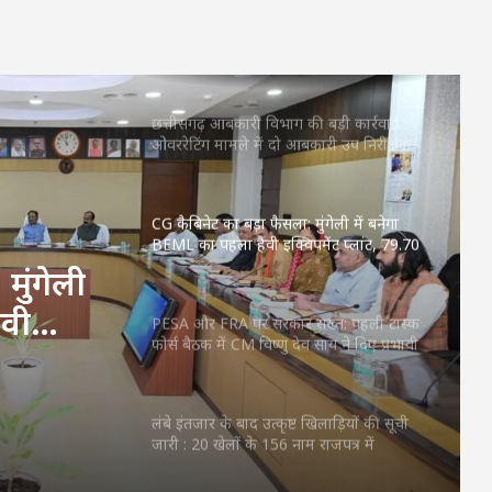
ग्रामीण अर्थव्यवस्था को मिलेगी नई दिशा: TRI ने
सरकार संग मिलाया हाथ, ग्रीन इकोनॉमिक
ट्रांजिशन पर फोकस
छत्तीसगढ़ आबकारी विभाग की बड़ी कार्रवाई :
ओवररेटिंग मामले में दो आबकारी उप निरीक्षक
निलंबित
CG कैबिनेट का बड़ा फैसला: मुंगेली में बनेगा
BEML का पहला हैवी इक्विपमेंट प्लांट, 79.70
एकड़ जमीन आवंटित
मुंगेली
ैवी
PESA और FRA पर सरकार सख्त: पहली टास्क
फोर्स बैठक में CM विष्णु देव साय ने दिए प्रभावी
कड़ जमीन
क्रियान्वयन के निर्देश
लंबे इंतजार के बाद उत्कृष्ट खिलाड़ियों की सूची
जारी : 20 खेलों के 156 नाम राजपत्र में
प्रकाशित, नौकरी की उम्मीद बढ़ी