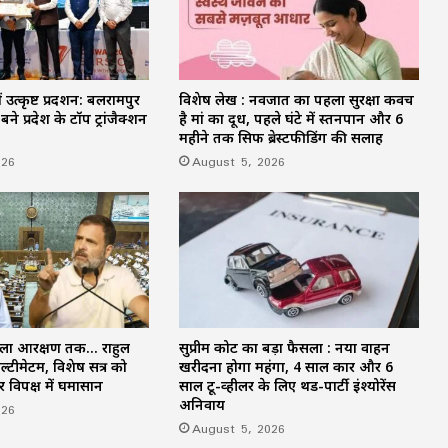
ें उत्कृष्ट प्रदर्शन: बलरामपुर
विशेष लेख : नवजात का पहला सुरक्षा कवच
बने प्रदेश के टॉप ट्रांजैक्शन
है मां का दूध, पहले घंटे में स्तनपान और 6
महीने तक सिर्फ ब्रेस्टफीडिंग की सलाह
026
August 5, 2026
िला आरक्षण तक… राहुल
सुप्रीम कोर्ट का बड़ा फैसला : नया वाहन
्टीमेटम, विशेष सत्र को
खरीदना होगा महंगा, 4 साल कार और 6
विपक्ष में घमासान
साल टू-व्हीलर के लिए थर्ड-पार्टी इंश्योरेंस
अनिवार्य
026
August 5, 2026