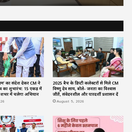
ग्रामीण अर्थव्यवस्था को मिलेगी नई दिशा: TRI ने
सरकार संग मिलाया हाथ, ग्रीन इकोनॉमिक
ट्रांजिशन पर फोकस
छत्तीसगढ़ आबकारी विभाग की बड़ी कार्रवाई :
ओवररेटिंग मामले में दो आबकारी उप निरीक्षक
निलंबित
CG कैबिनेट का बड़ा फैसला: मुंगेली में बनेगा
BEML का पहला हैवी इक्विपमेंट प्लांट, 79.70
एकड़ जमीन आवंटित
 नाम’ का संदेश देकर CM ने
2025 बैच के डिप्टी कलेक्टरों से मिले CM
 का शुभारंभ: 15 एकड़ में
विष्णु देव साय, बोले- जनता का विश्वास
PESA और FRA पर सरकार सख्त: पहली टास्क
देशभर में चलेगा अभियान
जीतें, संवेदनशील और पारदर्शी प्रशासन दें
फोर्स बैठक में CM विष्णु देव साय ने दिए प्रभावी
क्रियान्वयन के निर्देश
026
August 5, 2026
लंबे इंतजार के बाद उत्कृष्ट खिलाड़ियों की सूची
जारी : 20 खेलों के 156 नाम राजपत्र में
प्रकाशित, नौकरी की उम्मीद बढ़ी