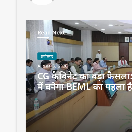
Read Next
छत्तीसगढ़
August 6, 2026
CG कैबिनेट का बड़ा फैसला: 
में बनेगा BEML का पहला ह
इक्विपमेंट प्लांट, 79.70 ए
आवंटित