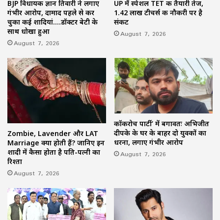
BJP विधायक ज्ञान तिवारी ने लगाए
UP में स्पेशल TET की तैयारी तेज,
गंभीर आरोप, दामाद पहले से कर
1.42 लाख टीचर्स की नौकरी पर है
चुका कई शादियां….डॉक्टर बेटी के
संकट
साथ धोखा हुआ
August 7, 2026
August 7, 2026
कॉकरोच पार्टी’ में बगावतः अभिजीत
दीपके के घर के बाहर दो युवकों का
Zombie, Lavender और LAT
धरना, लगाए गंभीर आरोप
Marriage क्या होती हैं? जानिए इन
शादी में कैसा होता है पति-पत्नी का
August 7, 2026
रिश्ता
August 7, 2026