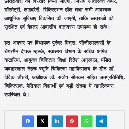
छात्रावास
का विस्तार किया जाएगा, जिसमें
अतिरिक्त कमरे
,
डॉरमेट्री
,
लाइब्रेरी
,
रिक्रिएशन हॉल
तथा सभी आवश्यक
आधुनिक सुविधाएं
विकसित की जाएंगी, ताकि छात्राओं को
सुरक्षित एवं बेहतर आवासीय वातावरण
उपलब्ध हो सके।
इस अवसर पर विधायक
पुरंदर मिश्रा
,
सीजीएमएससी
के
चेयरमैन
दीपक म्हस्के
,
स्वास्थ्य विभाग
के सचिव
अमित
कटारिया
,
आयुक्त चिकित्सा शिक्षा
रितेश अग्रवाल
,
पंडित
जवाहरलाल नेहरू स्मृति चिकित्सा महाविद्यालय
के डीन
डॉ.
विवेक चौधरी
, अधीक्षक
डॉ. संतोष सोनकर
सहित
जनप्रतिनिधि
,
चिकित्सक
,
मेडिकल विद्यार्थी
एवं बड़ी संख्या में
नागरिकगण
उपस्थित थे।
LinkedIn
Pinterest
WhatsApp
Telegram