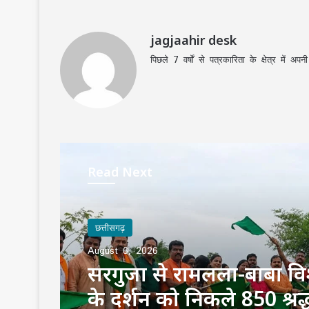
jagjaahir desk
पिछले 7 वर्षों से पत्रकारिता के क्षेत्र में 
Read Next
छत्तीसगढ़
August 6, 2026
सरगुजा से रामलला-बाबा वि
के दर्शन को निकले 850 श्रद्