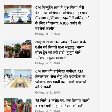
CM विष्णुदेव साय ने शुरू किया ‘मेरी
बेटी–मेरा अभिमान’ अभियान : हर गांव
में बनेगा मुक्तिधाम, स्कूलों में बालिकाओं
के लिए शौचालय; 6,855 करोड़ से
बदलेगी तस्वीर
August 6, 2026
सरगुजा से रामलला-बाबा विश्वनाथ के
दर्शन को निकले 850 श्रद्धालु: भारत
गौरव ट्रेन को हरी झंडी, बुजुर्ग बोले
—‘सपना हुआ साकार’
August 6, 2026
CM साय की हाईलेवल समीक्षा: CM
हेल्पलाइन, सेवा सेतु और एग्रीस्टैक पर
फोकस, लापरवाही करने वाले अफसरों
को चेतावनी
August 6, 2026
75 जिले, 5 करोड़ घर, एक तिरंगा! पहली
बार पूरे यूपी में होगा ‘तिरंगा कॉन्सर्ट’
August 6, 2026