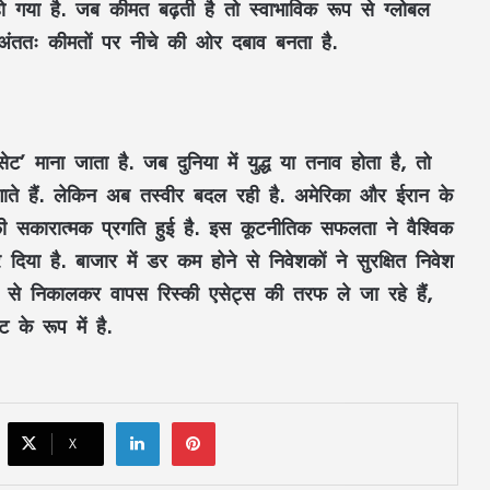
ो गया है. जब कीमत बढ़ती है तो स्वाभाविक रूप से ग्लोबल
े अंततः कीमतों पर नीचे की ओर दबाव बनता है.
’ माना जाता है. जब दुनिया में युद्ध या तनाव होता है, तो
RSS प्रमुख मोहन भागवत बोले- Gen Z सवाल
ाते हैं. लेकिन अब तस्वीर बदल रही है. अमेरिका और ईरान के
पूछे, तर्क मांगे और जरूरत पड़े तो आंदोलन भी
करे, लेकिन देश को बांटने के लिए नहीं
 सकारात्मक प्रगति हुई है. इस कूटनीतिक सफलता ने वैश्विक
ा है. बाजार में डर कम होने से निवेशकों ने सुरक्षित निवेश
CM विष्णुदेव साय ने शुरू किया ‘मेरी बेटी–मेरा
ी से निकालकर वापस रिस्की एसेट्स की तरफ ले जा रहे हैं,
अभिमान’ अभियान : हर गांव में बनेगा मुक्तिधाम,
स्कूलों में बालिकाओं के लिए शौचालय; 6,855
के रूप में है.
करोड़ से बदलेगी तस्वीर
सरगुजा से रामलला-बाबा विश्वनाथ के दर्शन को
निकले 850 श्रद्धालु: भारत गौरव ट्रेन को हरी
झंडी, बुजुर्ग बोले—‘सपना हुआ साकार’
LinkedIn
Pinterest
X
CM साय की हाईलेवल समीक्षा: CM हेल्पलाइन,
सेवा सेतु और एग्रीस्टैक पर फोकस, लापरवाही