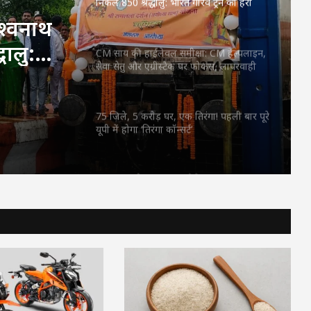
सेवा सेतु और एग्रीस्टैक पर फोकस, लापरवाही
करने वाले अफसरों को चेतावनी
्षा: CM
ीस्टैक
75 जिले, 5 करोड़ घर, एक तिरंगा! पहली बार पूरे
यूपी में होगा ‘तिरंगा कॉन्सर्ट’
वाले
RSS प्रमुख मोहन भागवत बोले- Gen Z सवाल
पूछे, तर्क मांगे और जरूरत पड़े तो आंदोलन भी
करे, लेकिन देश को बांटने के लिए नहीं
CM विष्णुदेव साय ने शुरू किया ‘मेरी बेटी–मेरा
अभिमान’ अभियान : हर गांव में बनेगा मुक्तिधाम,
स्कूलों में बालिकाओं के लिए शौचालय; 6,855
करोड़ से बदलेगी तस्वीर
सरगुजा से रामलला-बाबा विश्वनाथ के दर्शन को
निकले 850 श्रद्धालु: भारत गौरव ट्रेन को हरी
झंडी, बुजुर्ग बोले—‘सपना हुआ साकार’
CM साय की हाईलेवल समीक्षा: CM हेल्पलाइन,