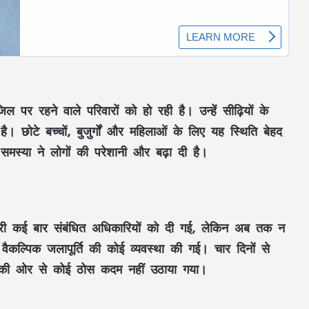
पर रहने वाले परिवारों को हो रही है। उन्हें सीढ़ियों के
RSS प्रमुख मोहन भागवत बोले- Gen Z सवाल
पूछे, तर्क मांगे और जरूरत पड़े तो आंदोलन भी
ै। छोटे बच्चों, बुजुर्गों और महिलाओं के लिए यह स्थिति बेहद
करे, लेकिन देश को बांटने के लिए नहीं
मस्या ने लोगों की परेशानी और बढ़ा दी है।
CM विष्णुदेव साय ने शुरू किया ‘मेरी बेटी–मेरा
अभिमान’ अभियान : हर गांव में बनेगा मुक्तिधाम,
स्कूलों में बालिकाओं के लिए शौचालय; 6,855
करोड़ से बदलेगी तस्वीर
ारी कई बार संबंधित अधिकारियों को दी गई, लेकिन अब तक न
सरगुजा से रामलला-बाबा विश्वनाथ के दर्शन को
कल्पिक जलापूर्ति की कोई व्यवस्था की गई। चार दिनों से
निकले 850 श्रद्धालु: भारत गौरव ट्रेन को हरी
झंडी, बुजुर्ग बोले—‘सपना हुआ साकार’
यों की ओर से कोई ठोस कदम नहीं उठाया गया।
CM साय की हाईलेवल समीक्षा: CM हेल्पलाइन,
सेवा सेतु और एग्रीस्टैक पर फोकस, लापरवाही