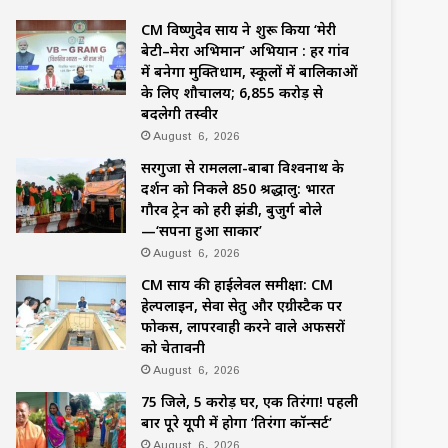
CM विष्णुदेव साय ने शुरू किया ‘मेरी
बेटी–मेरा अभिमान’ अभियान : हर गांव
में बनेगा मुक्तिधाम, स्कूलों में बालिकाओं
के लिए शौचालय; 6,855 करोड़ से
बदलेगी तस्वीर
August 6, 2026
सरगुजा से रामलला-बाबा विश्वनाथ के
दर्शन को निकले 850 श्रद्धालु: भारत
गौरव ट्रेन को हरी झंडी, बुजुर्ग बोले
—‘सपना हुआ साकार’
August 6, 2026
CM साय की हाईलेवल समीक्षा: CM
हेल्पलाइन, सेवा सेतु और एग्रीस्टैक पर
फोकस, लापरवाही करने वाले अफसरों
को चेतावनी
August 6, 2026
75 जिले, 5 करोड़ घर, एक तिरंगा! पहली
बार पूरे यूपी में होगा ‘तिरंगा कॉन्सर्ट’
August 6, 2026