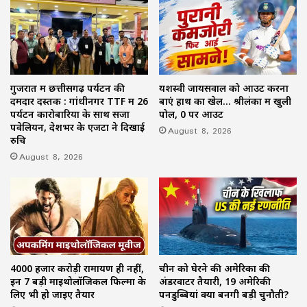
गुजरात में छत्तीसगढ़ पर्यटन की
यशस्वी जायसवाल को आउट करना
दमदार दस्तक : गांधीनगर TTF में 26
बाएं हाथ का खेल… श्रीलंका में खुली
पर्यटन कारोबारियों के साथ सजा
पोल, 0 पर आउट
पवेलियन, देशभर के एजेंटों ने दिखाई
August 8, 2026
रुचि
August 8, 2026
4000 हजार करोड़ी रामायण ही नहीं,
चीन को घेरने की अमेरिका की
इन 7 बड़ी माइथोलॉजिकल फिल्मों के
अंडरवाटर तैयारी, 19 अमेरिकी
लिए भी हो जाइए तैयार
पनडुब्बियां क्यों बनेंगी बड़ी चुनौती?