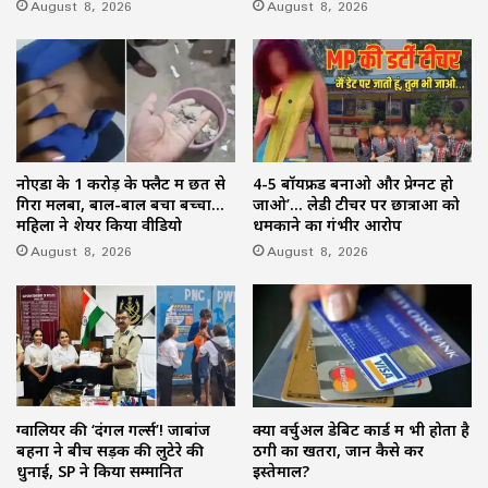
August 8, 2026
August 8, 2026
नोएडा के 1 करोड़ के फ्लैट में छत से
4-5 बॉयफ्रेंड बनाओ और प्रेग्नेंट हो
गिरा मलबा, बाल-बाल बचा बच्चा…
जाओ’… लेडी टीचर पर छात्राओं को
महिला ने शेयर किया वीडियो
धमकाने का गंभीर आरोप
August 8, 2026
August 8, 2026
ग्वालियर की ‘दंगल गर्ल्स’! जाबांज
क्या वर्चुअल डेबिट कार्ड में भी होता है
बहनों ने बीच सड़क की लुटेरे की
ठगी का खतरा, जानें कैसे करें
धुनाई, SP ने किया सम्मानित
इस्तेमाल?