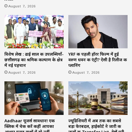
August 7, 2026
विशेष लेख : ढाई साल की उपलब्धियाँ-
YRF की पहली हॉरर फिल्म में हुई
छत्तीसगढ़ का श्रमिक कल्याण के क्षेत्र
वरुण धवन की एंट्री? ऐसी है रिलीज की
में नई पहचान
प्लानिंग
August 7, 2026
August 7, 2026
Aadhaar यूजर्स सावधान! एक
ज्यूडिशियरी में अब तक का सबसे
क्लिक में चेक करें कहीं आपका
बड़ा फेरबदल, हाईकोर्ट ने जारी की
आधार गलत हाथों में तो नहीं
जजों की Transfer List, देखें पूरी