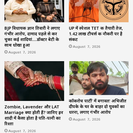
BJP विधायक ज्ञान तिवारी ने लगाए
UP में स्पेशल TET की तैयारी तेज,
गंभीर आरोप, दामाद पहले से कर
1.42 लाख टीचर्स की नौकरी पर है
चुका कई शादियां….डॉक्टर बेटी के
संकट
साथ धोखा हुआ
August 7, 2026
August 7, 2026
कॉकरोच पार्टी’ में बगावतः अभिजीत
दीपके के घर के बाहर दो युवकों का
Zombie, Lavender और LAT
धरना, लगाए गंभीर आरोप
Marriage क्या होती हैं? जानिए इन
शादी में कैसा होता है पति-पत्नी का
August 7, 2026
रिश्ता
August 7, 2026