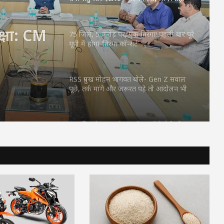
करने वाले अफसरों को चेतावनी
्षा: CM
ीस्टैक
75 जिले, 5 करोड़ घर, एक तिरंगा! पहली बार पूरे
यूपी में होगा ‘तिरंगा कॉन्सर्ट’
वाले
RSS प्रमुख मोहन भागवत बोले- Gen Z सवाल
पूछे, तर्क मांगे और जरूरत पड़े तो आंदोलन भी
करे, लेकिन देश को बांटने के लिए नहीं
CM विष्णुदेव साय ने शुरू किया ‘मेरी बेटी–मेरा
अभिमान’ अभियान : हर गांव में बनेगा मुक्तिधाम,
स्कूलों में बालिकाओं के लिए शौचालय; 6,855
करोड़ से बदलेगी तस्वीर
सरगुजा से रामलला-बाबा विश्वनाथ के दर्शन को
निकले 850 श्रद्धालु: भारत गौरव ट्रेन को हरी
झंडी, बुजुर्ग बोले—‘सपना हुआ साकार’
CM साय की हाईलेवल समीक्षा: CM हेल्पलाइन,