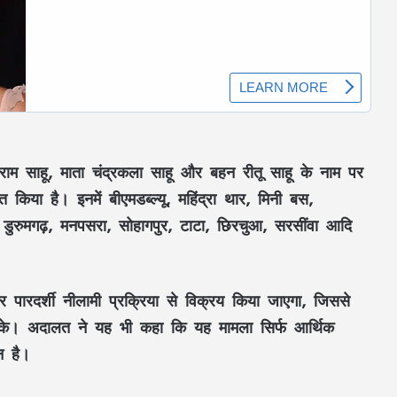
RSS प्रमुख मोहन भागवत बोले- Gen Z सवाल
पूछे, तर्क मांगे और जरूरत पड़े तो आंदोलन भी
करे, लेकिन देश को बांटने के लिए नहीं
राम साहू, माता चंद्रकला साहू और बहन रीतू साहू के नाम पर
किया है। इनमें बीएमडब्ल्यू, महिंद्रा थार, मिनी बस,
CM विष्णुदेव साय ने शुरू किया ‘मेरी बेटी–मेरा
, डुरुमगढ़, मनपसरा, सोहागपुर, टाटा, छिरचुआ, सरसींवा आदि
अभिमान’ अभियान : हर गांव में बनेगा मुक्तिधाम,
स्कूलों में बालिकाओं के लिए शौचालय; 6,855
करोड़ से बदलेगी तस्वीर
सरगुजा से रामलला-बाबा विश्वनाथ के दर्शन को
और पारदर्शी नीलामी प्रक्रिया से विक्रय किया जाएगा, जिससे
निकले 850 श्रद्धालु: भारत गौरव ट्रेन को हरी
जा सके। अदालत ने यह भी कहा कि यह मामला सिर्फ आर्थिक
झंडी, बुजुर्ग बोले—‘सपना हुआ साकार’
न है।
CM साय की हाईलेवल समीक्षा: CM हेल्पलाइन,
सेवा सेतु और एग्रीस्टैक पर फोकस, लापरवाही