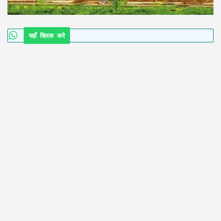
यहाँ क्लिक करे