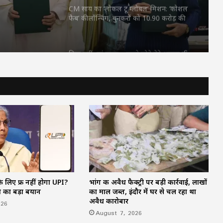
पिता नहीं, मां फरार… सबसे छोटे बेटे आबान की
जिम्मेदारी आखिर किसने उठाई?
शिकायतें सुनते ही एक्शन में CM मोहन यादव,
CMHO समेत 3 अधिकारियों को किया सस्पेंड
मक्का में ‘इस्लामिक NATO’ का ऐलान, सऊदी
के बाद तुर्की को मिलेगा पाकिस्तान का परमाणु
कवच
महतारी वंदन की 30वीं किस्त जारी : CM साय ने
67.20 लाख महिलाओं के खातों में ट्रांसफर किए
₹630.55 करोड़
 लिए फ्री नहीं होगा UPI?
भांग की अवैध फैक्ट्री पर बड़ी कार्रवाई, लाखों
CM साय का ‘लोकल टू ग्लोबल’ मिशन: ‘कोशल
ण का बड़ा बयान
का माल जब्त, इंदौर में घर से चल रहा था
फैब’ की लॉन्चिंग, बुनकरों को 10.90 करोड़ की
अवैध कारोबार
026
मदद; आत्मसमर्पित महिलाओं ने किया रैंप वॉक
August 7, 2026