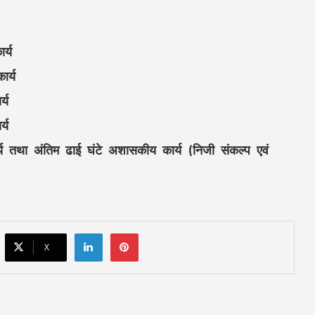
र्य
ार्य
्य
्य
र्य तथा अंतिम ढाई घंटे अशासकीय कार्य (निजी संकल्प एवं
महतारी वंदन की 30वीं किस्त जारी : CM साय ने
67.20 लाख महिलाओं के खातों में ट्रांसफर किए
₹630.55 करोड़
LinkedIn
Pinterest
X
CM साय का ‘लोकल टू ग्लोबल’ मिशन: ‘कोशल
फैब’ की लॉन्चिंग, बुनकरों को 10.90 करोड़ की
मदद; आत्मसमर्पित महिलाओं ने किया रैंप वॉक