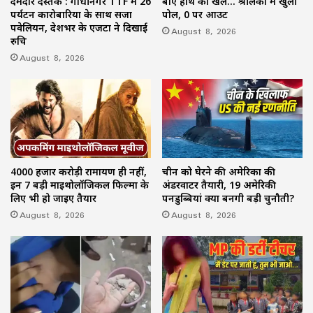
दमदार दस्तक : गांधीनगर TTF में 26
बाएं हाथ का खेल… श्रीलंका में खुली
पर्यटन कारोबारियों के साथ सजा
पोल, 0 पर आउट
पवेलियन, देशभर के एजेंटों ने दिखाई
August 8, 2026
रुचि
August 8, 2026
4000 हजार करोड़ी रामायण ही नहीं,
चीन को घेरने की अमेरिका की
इन 7 बड़ी माइथोलॉजिकल फिल्मों के
अंडरवाटर तैयारी, 19 अमेरिकी
लिए भी हो जाइए तैयार
पनडुब्बियां क्यों बनेंगी बड़ी चुनौती?
August 8, 2026
August 8, 2026