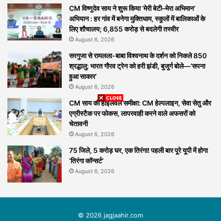
CM विष्णुदेव साय ने शुरू किया ‘मेरी बेटी–मेरा अभिमान’
अभियान : हर गांव में बनेगा मुक्तिधाम, स्कूलों में बालिकाओं के
लिए शौचालय; 6,855 करोड़ से बदलेगी तस्वीर
August 6, 2026
सरगुजा से रामलला-बाबा विश्वनाथ के दर्शन को निकले 850
श्रद्धालु: भारत गौरव ट्रेन को हरी झंडी, बुजुर्ग बोले—‘सपना
हुआ साकार’
August 6, 2026
CM साय की हाईलेवल समीक्षा: CM हेल्पलाइन, सेवा सेतु और
एग्रीस्टैक पर फोकस, लापरवाही करने वाले अफसरों को
चेतावनी
August 6, 2026
75 जिले, 5 करोड़ घर, एक तिरंगा! पहली बार पूरे यूपी में होगा
‘तिरंगा कॉन्सर्ट’
August 6, 2026
© 2026 jagjaahir.com