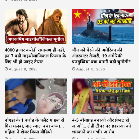
4000 हजार करोड़ी रामायण ही नहीं,
चीन को घेरने की अमेरिका की
इन 7 बड़ी माइथोलॉजिकल फिल्मों के
अंडरवाटर तैयारी, 19 अमेरिकी
लिए भी हो जाइए तैयार
पनडुब्बियां क्यों बनेंगी बड़ी चुनौती?
August 8, 2026
August 8, 2026
नोएडा के 1 करोड़ के फ्लैट में छत से
4-5 बॉयफ्रेंड बनाओ और प्रेग्नेंट हो
गिरा मलबा, बाल-बाल बचा बच्चा…
जाओ’… लेडी टीचर पर छात्राओं को
महिला ने शेयर किया वीडियो
धमकाने का गंभीर आरोप