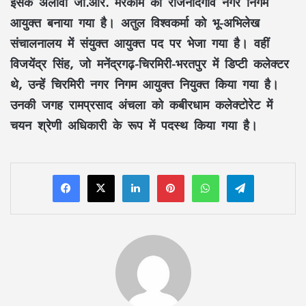
इसके अलावा
जी.आर. मरकाम
को
राजनांदगांव नगर निगम
आयुक्त
बनाया गया है।
अतुल विश्वकर्मा
को
भू-अभिलेख
संचालनालय
में
संयुक्त आयुक्त
पद पर भेजा गया है। वहीं
विजयेंद्र सिंह
, जो
मनेंद्रगढ़-चिरमिरी-भरतपुर
में
डिप्टी कलेक्टर
थे, उन्हें
चिरमिरी नगर निगम आयुक्त
नियुक्त किया गया है।
उनकी जगह
रामप्रसाद अंचला
को
कबीरधाम कलेक्टोरेट
में
चयन श्रेणी अधिकारी
के रूप में पदस्थ किया गया है।
LinkedIn
Pinterest
WhatsApp
Telegram