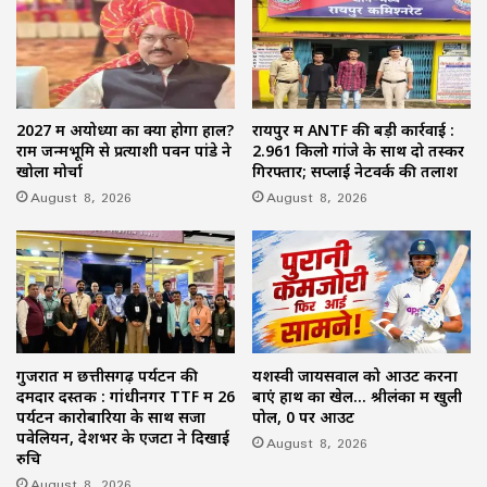
2027 में अयोध्या का क्या होगा हाल?
रायपुर में ANTF की बड़ी कार्रवाई :
राम जन्मभूमि से प्रत्याशी पवन पांडे ने
2.961 किलो गांजे के साथ दो तस्कर
खोला मोर्चा
गिरफ्तार; सप्लाई नेटवर्क की तलाश
August 8, 2026
August 8, 2026
गुजरात में छत्तीसगढ़ पर्यटन की
यशस्वी जायसवाल को आउट करना
दमदार दस्तक : गांधीनगर TTF में 26
बाएं हाथ का खेल… श्रीलंका में खुली
पर्यटन कारोबारियों के साथ सजा
पोल, 0 पर आउट
पवेलियन, देशभर के एजेंटों ने दिखाई
August 8, 2026
रुचि
August 8, 2026