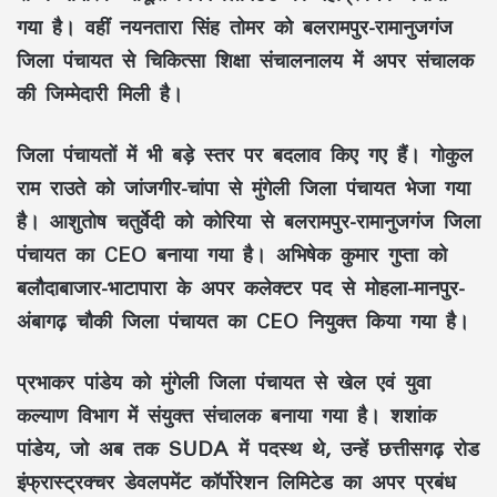
गया है। वहीं
नयनतारा सिंह तोमर
को
बलरामपुर-रामानुजगंज
जिला पंचायत
से
चिकित्सा शिक्षा संचालनालय
में
अपर संचालक
की जिम्मेदारी मिली है।
जिला पंचायतों में भी बड़े स्तर पर बदलाव किए गए हैं।
गोकुल
राम राउते
को
जांजगीर-चांपा
से
मुंगेली जिला पंचायत
भेजा गया
है।
आशुतोष चतुर्वेदी
को
कोरिया
से
बलरामपुर-रामानुजगंज जिला
पंचायत
का CEO बनाया गया है।
अभिषेक कुमार गुप्ता
को
बलौदाबाजार-भाटापारा
के
अपर कलेक्टर
पद से
मोहला-मानपुर-
अंबागढ़ चौकी जिला पंचायत
का CEO नियुक्त किया गया है।
प्रभाकर पांडेय
को
मुंगेली जिला पंचायत
से
खेल एवं युवा
कल्याण विभाग
में
संयुक्त संचालक
बनाया गया है।
शशांक
पांडेय
, जो अब तक
SUDA
में पदस्थ थे, उन्हें
छत्तीसगढ़ रोड
इंफ्रास्ट्रक्चर डेवलपमेंट कॉर्पोरेशन लिमिटेड
का
अपर प्रबंध