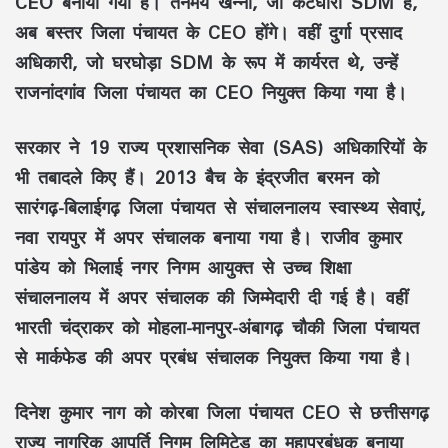
CEO बनाया गया है।
तनमय खन्ना
, जो
कटघोरा SDM
हैं,
अब
बस्तर जिला पंचायत
के CEO होंगे। वहीं
दुर्गा प्रसाद
अधिकारी
, जो
घरघोड़ा SDM
के रूप में कार्यरत थे, उन्हें
राजनांदगांव जिला पंचायत
का CEO नियुक्त किया गया है।
सरकार ने
19 राज्य प्रशासनिक सेवा (SAS)
अधिकारियों के
भी तबादले किए हैं।
2013 बैच
के
इंद्रजीत बरमन
को
सारंगढ़-बिलाईगढ़ जिला पंचायत
से
संचालनालय स्वास्थ्य सेवाएं,
नवा रायपुर
में
अपर संचालक
बनाया गया है।
राजीव कुमार
पांडेय
को
भिलाई नगर निगम आयुक्त
से
उच्च शिक्षा
संचालनालय
में
अपर संचालक
की जिम्मेदारी दी गई है। वहीं
भारती चंद्राकर
को
मोहला-मानपुर-अंबागढ़ चौकी जिला पंचायत
से
मार्कफेड
की
अपर प्रबंध संचालक
नियुक्त किया गया है।
दिनेश कुमार नाग
को
कोरबा जिला पंचायत CEO
से
छत्तीसगढ़
राज्य नागरिक आपूर्ति निगम लिमिटेड
का
महाप्रबंधक
बनाया