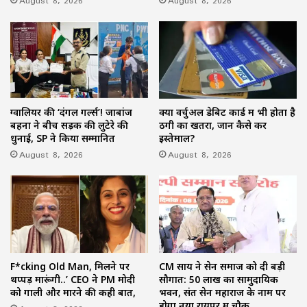
August 8, 2026
August 8, 2026
ग्वालियर की ‘दंगल गर्ल्स’! जाबांज
क्या वर्चुअल डेबिट कार्ड में भी होता है
बहनों ने बीच सड़क की लुटेरे की
ठगी का खतरा, जानें कैसे करें
धुनाई, SP ने किया सम्मानित
इस्तेमाल?
August 8, 2026
August 8, 2026
F*cking Old Man, मिलने पर
CM साय ने सेन समाज को दी बड़ी
थप्पड़ मारूंगी..’ CEO ने PM मोदी
सौगात: 50 लाख का सामुदायिक
को गाली और मारने की कही बात,
भवन, संत सेन महाराज के नाम पर
होगा नया रायपुर में चौक