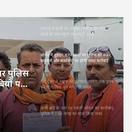
सूरजपुर में शराब पीकर गाड़ी चलाने वालों पर
पुलिस की कार्रवाई, एल्कोमीटर जांच में 3 चालक
पकड़े गए
रायगढ़ में हाथी का आतंक, ग्रामीण की मौत;
बस्ती के पास पहुंचा था जंगली हाथी
सावन में हुड़दंग करने वालों पर पुलिस की नजर,
बाइकर्स और शराबियों पर होगी सख्त कार्रवाई
 पर पुलिस
ियों पर
खड़े ट्रेलर से बाइक की जोरदार टक्कर, एक युवक
की मौत; पिता-पुत्र समेत दो घायल
नामी ब्रांड के नाम पर नकली ऑयल का कारोबार,
पुलिस ने 2.66 लाख का माल किया जब्त