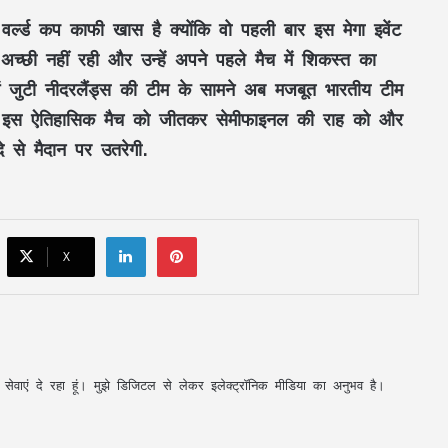
सूरजपुर में शराब पीकर गाड़ी चलाने वालों पर
र्ल्ड कप काफी खास है क्योंकि वो पहली बार इस मेगा इवेंट
पुलिस की कार्रवाई, एल्कोमीटर जांच में 3 चालक
पकड़े गए
आत अच्छी नहीं रही और उन्हें अपने पहले मैच में शिकस्त का
 जुटी नीदरलैंड्स की टीम के सामने अब मजबूत भारतीय टीम
रायगढ़ में हाथी का आतंक, ग्रामीण की मौत;
डिया इस ऐतिहासिक मैच को जीतकर सेमीफाइनल की राह को और
बस्ती के पास पहुंचा था जंगली हाथी
 से मैदान पर उतरेगी.
सावन में हुड़दंग करने वालों पर पुलिस की नजर,
बाइकर्स और शराबियों पर होगी सख्त कार्रवाई
LinkedIn
Pinterest
X
खड़े ट्रेलर से बाइक की जोरदार टक्कर, एक युवक
की मौत; पिता-पुत्र समेत दो घायल
नामी ब्रांड के नाम पर नकली ऑयल का कारोबार,
अपनी सेवाएं दे रहा हूं। मुझे डिजिटल से लेकर इलेक्ट्रॉनिक मीडिया का अनुभव है।
पुलिस ने 2.66 लाख का माल किया जब्त