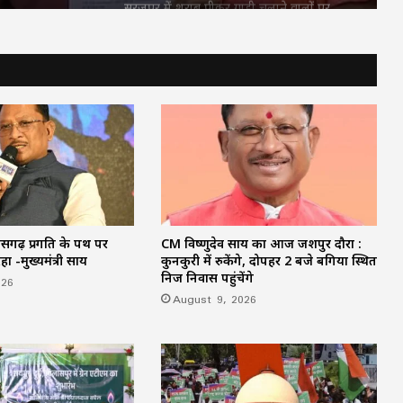
सूरजपुर में शराब पीकर गाड़ी चलाने वालों पर
पुलिस की कार्रवाई, एल्कोमीटर जांच में 3 चालक
पकड़े गए
रायगढ़ में हाथी का आतंक, ग्रामीण की मौत;
बस्ती के पास पहुंचा था जंगली हाथी
सावन में हुड़दंग करने वालों पर पुलिस की नजर,
बाइकर्स और शराबियों पर होगी सख्त कार्रवाई
ीसगढ़ प्रगति के पथ पर
CM विष्णुदेव साय का आज जशपुर दौरा :
खड़े ट्रेलर से बाइक की जोरदार टक्कर, एक युवक
रहा -मुख्यमंत्री साय
कुनकुरी में रुकेंगे, दोपहर 2 बजे बगिया स्थित
की मौत; पिता-पुत्र समेत दो घायल
निज निवास पहुंचेंगे
026
August 9, 2026
नामी ब्रांड के नाम पर नकली ऑयल का कारोबार,
पुलिस ने 2.66 लाख का माल किया जब्त