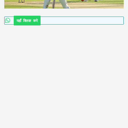
यहाँ क्लिक करे