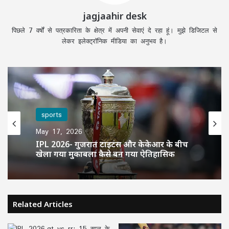
jagjaahir desk
पिछले 7 वर्षों से पत्रकारिता के क्षेत्र में अपनी सेवाएं दे रहा हूं। मुझे डिजिटल से
लेकर इलेक्ट्रॉनिक मीडिया का अनुभव है।
sports
sports
April 5, 2026
May 17, 2026
IPL 2026 Ashok sharma- किसान के बेटे
IPL 2026- गुजरात टाइटंस और केकेआर के बीच
अशोक शर्मा ने फेंकी सीजन की सबसे तेज गेंद,
खेला गया मुकाबला कैसे बन गया ऐतिहासिक
154.2 kmph की स्पीड देख दंग रह गए दिग्गज
Related Articles